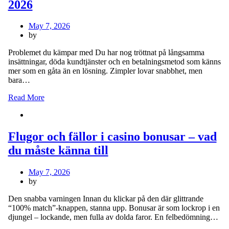
2026
Posted
May 7, 2026
on
by
Problemet du kämpar med Du har nog tröttnat på långsamma
insättningar, döda kundtjänster och en betalningsmetod som känns
mer som en gåta än en lösning. Zimpler lovar snabbhet, men
bara…
Read More
Flugor och fällor i casino bonusar – vad
du måste känna till
Posted
May 7, 2026
on
by
Den snabba varningen Innan du klickar på den där glittrande
“100% match”‑knappen, stanna upp. Bonusar är som lockrop i en
djungel – lockande, men fulla av dolda faror. En felbedömning…