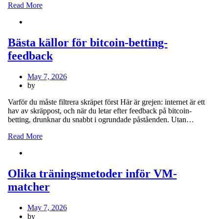
Read More
Bästa källor för bitcoin-betting-
feedback
Posted
May 7, 2026
on
by
Varför du måste filtrera skräpet först Här är grejen: internet är ett
hav av skräppost, och när du letar efter feedback på bitcoin-
betting, drunknar du snabbt i ogrundade påståenden. Utan…
Read More
Olika träningsmetoder inför VM-
matcher
Posted
May 7, 2026
on
by