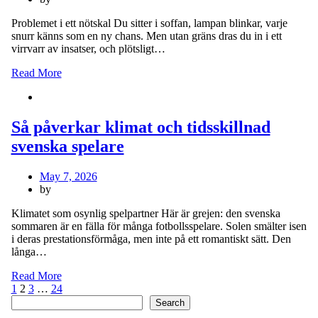
Problemet i ett nötskal Du sitter i soffan, lampan blinkar, varje
snurr känns som en ny chans. Men utan gräns dras du in i ett
virrvarr av insatser, och plötsligt…
Read More
Så påverkar klimat och tidsskillnad
svenska spelare
Posted
May 7, 2026
on
by
Klimatet som osynlig spelpartner Här är grejen: den svenska
sommaren är en fälla för många fotbollsspelare. Solen smälter isen
i deras prestationsförmåga, men inte på ett romantiskt sätt. Den
långa…
Read More
Posts
Previous
Page
Page
Page
Page
Next
1
2
3
…
24
Page
Search
Page
Search
pagination