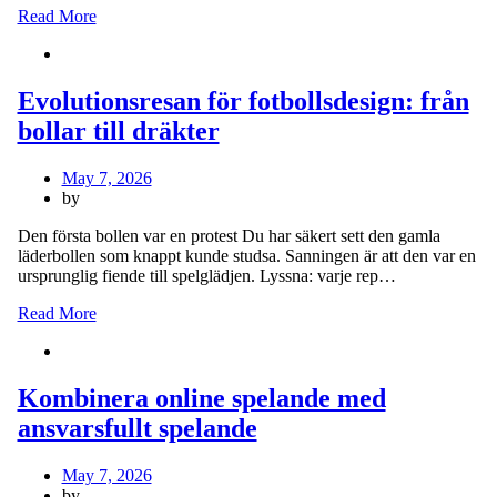
Read More
Evolutionsresan för fotbollsdesign: från
bollar till dräkter
Posted
May 7, 2026
on
by
Den första bollen var en protest Du har säkert sett den gamla
läderbollen som knappt kunde studsa. Sanningen är att den var en
ursprunglig fiende till spelglädjen. Lyssna: varje rep…
Read More
Kombinera online spelande med
ansvarsfullt spelande
Posted
May 7, 2026
on
by