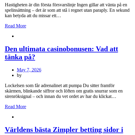
Hastigheten är din första försvarslinje Ingen gillar att vänta på en
spelinsättning – det är som att stå i regnet utan paraply. En sekund
kan betyda att du missar ett…
Read More
Den ultimata casinobonusen: Vad att
tänka på?
Posted
May 7, 2026
on
by
Lockelsen som får adrenalinet att pumpa Du sitter framför
skärmen, blinkande siffror och löften om gratis snurrar som en
sirenröksignal – och innan du vet ordet av har du klickat…
Read More
Världens bästa Zimpler betting sidor i