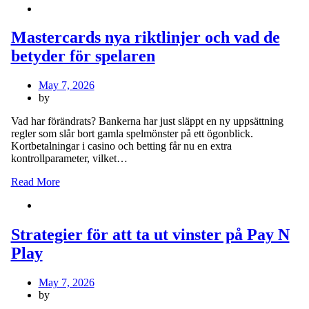
Mastercards nya riktlinjer och vad de
betyder för spelaren
Posted
May 7, 2026
on
by
Vad har förändrats? Bankerna har just släppt en ny uppsättning
regler som slår bort gamla spelmönster på ett ögonblick.
Kortbetalningar i casino och betting får nu en extra
kontrollparameter, vilket…
Read More
Strategier för att ta ut vinster på Pay N
Play
Posted
May 7, 2026
on
by